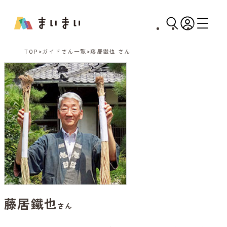
TOP
ガイドさん一覧
藤居鐵也 さん
藤居鐵也
さん