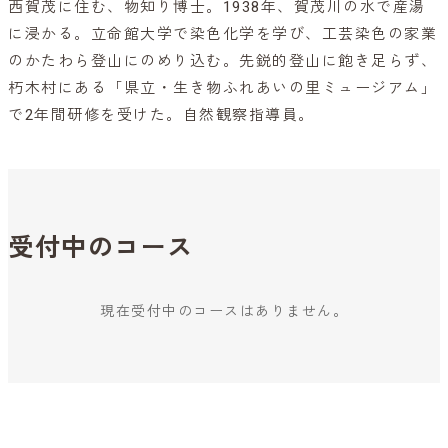
西賀茂に住む、物知り博士。1938年、賀茂川の水で産湯
に浸かる。立命館大学で染色化学を学び、工芸染色の家業
のかたわら登山にのめり込む。先鋭的登山に飽き足らず、
朽木村にある「県立・生き物ふれあいの里ミュージアム」
で2年間研修を受けた。自然観察指導員。
受付中のコース
現在受付中のコースはありません。