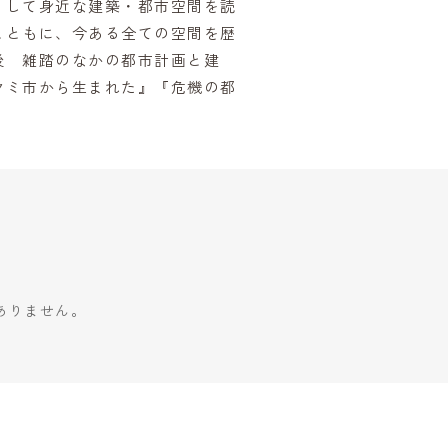
りして身近な建築・都市空間を読
とともに、今ある全ての空間を歴
後 雑踏のなかの都市計画と建
ヤミ市から生まれた』『危機の都
ありません。