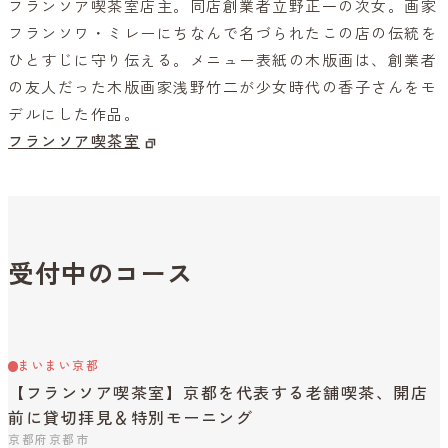
フランソア喫茶室店主。同店創業者立野正一の次女。画家
フランソワ・ミレーにちなんで名づられたこの店の伝統を
ひとすじに守り伝える。メニュー表紙の木版画は、創業者
の友人だった木版画家浅野竹二が少女時代の香子さんをモ
デルにした作品。
フランソア喫茶室
受付中のコース
まいまい京都
【フランソア喫茶室】京都を代表する老舗喫茶、開店
前に貸切拝見＆特別モーニング
京都府京都市