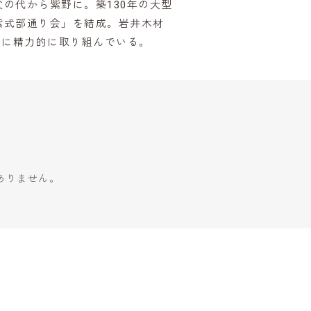
の代から紫野に。築130年の大型
紫式部通り会」を結成。岩井木材
しに精力的に取り組んでいる。
ありません。