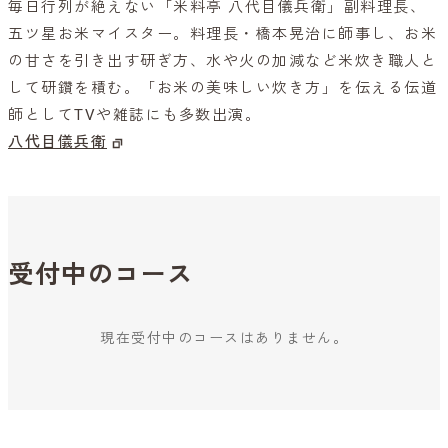
毎日行列が絶えない「米料亭 八代目儀兵衛」副料理長、
五ツ星お米マイスター。料理長・橋本晃治に師事し、お米
の甘さを引き出す研ぎ方、水や火の加減など米炊き職人と
して研鑽を積む。「お米の美味しい炊き方」を伝える伝道
師としてTVや雑誌にも多数出演。
八代目儀兵衛
受付中のコース
現在受付中のコースはありません。