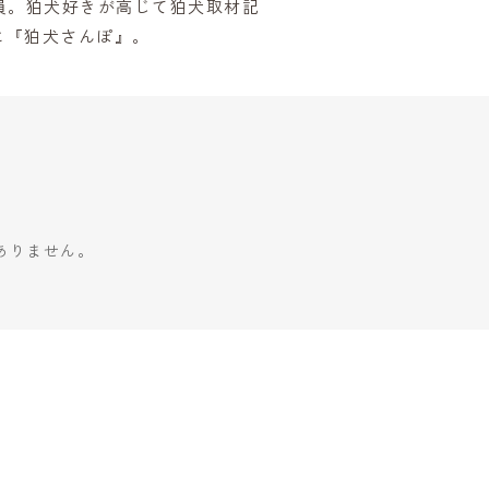
員。狛犬好きが高じて狛犬取材記
に『狛犬さんぽ』。
ありません。