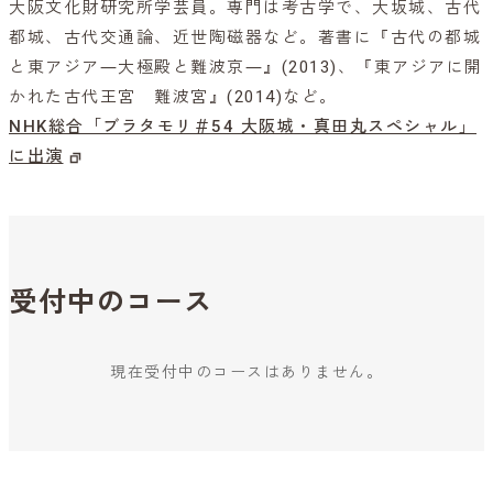
大阪文化財研究所学芸員。専門は考古学で、大坂城、古代
都城、古代交通論、近世陶磁器など。著書に『古代の都城
と東アジア―大極殿と難波京―』(2013)、『東アジアに開
かれた古代王宮 難波宮』(2014)など。
NHK総合「ブラタモリ＃54 大阪城・真田丸スペシャル」
に出演
受付中のコース
現在受付中のコースはありません。