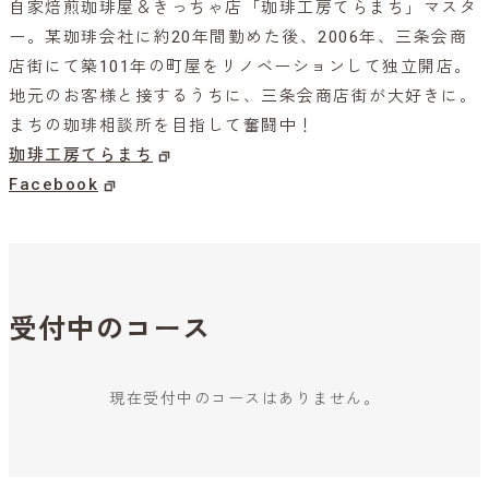
自家焙煎珈琲屋＆きっちゃ店「珈琲工房てらまち」マスタ
ー。某珈琲会社に約20年間勤めた後、2006年、三条会商
店街にて築101年の町屋をリノベーションして独立開店。
地元のお客様と接するうちに、三条会商店街が大好きに。
まちの珈琲相談所を目指して奮闘中！
珈琲工房てらまち
Facebook
受付中のコース
現在受付中のコースはありません。