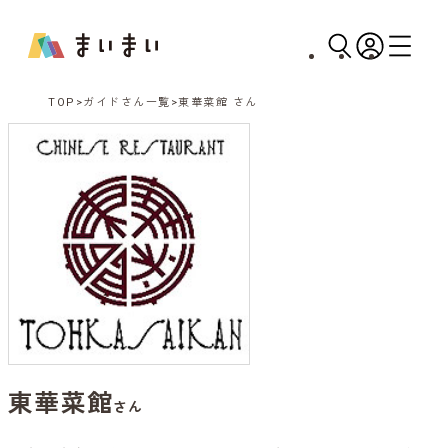
TOP
ガイドさん一覧
東華菜館 さん
東華菜館
さん