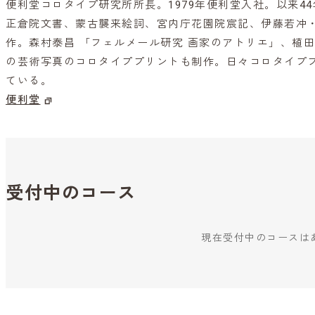
便利堂コロタイプ研究所所長。1979年便利堂入社。以来4
正倉院文書、蒙古襲来絵詞、宮内庁花園院宸記、伊藤若冲
作。森村泰昌 「フェルメール研究 画家のアトリエ」、植
の芸術写真のコロタイププリントも制作。日々コロタイプ
ている。
便利堂
受付中のコース
現在受付中のコースは