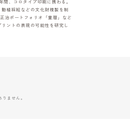
4年間、コロタイプ印刷に携わる。
・動植綵絵などの文化財複製を制
田正治ポートフォリオ「童暦」など
プリントの表現の可能性を研究し
ありません。