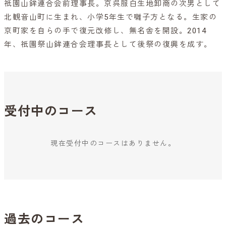
祇園山鉾連合会前理事長。京呉服白生地卸商の次男として
北観音山町に生まれ、小学5年生で囃子方となる。生家の
京町家を自らの手で復元改修し、無名舎を開設。2014
年、祇園祭山鉾連合会理事長として後祭の復興を成す。
受付中のコース
現在受付中のコースはありません。
過去のコース