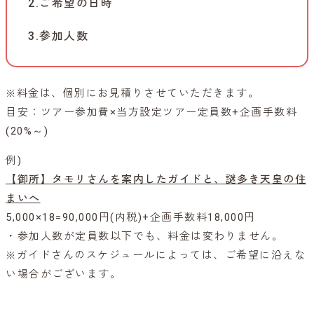
2.ご希望の日時
い
た
3.参加人数
だ
き
※料金は、個別にお見積りさせていただきます。
た
目安：ツアー参加費×当方設定ツアー定員数+企画手数料
(20%～)
い
例)
内
【御所】タモリさんを案内したガイドと、謎多き天皇の住
容
まいへ
5,000×18=90,000円(内税)+企画手数料18,000円
・参加人数が定員数以下でも、料金は変わりません。
※ガイドさんのスケジュールによっては、ご希望に沿えな
い場合がございます。