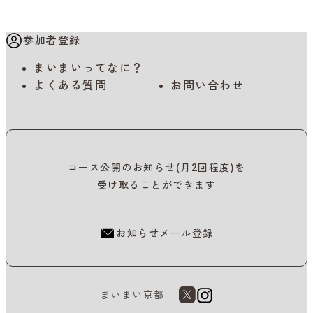
ナ
参加者登録
ビ
まいまいってなに？
ゲ
よくある質問
お問い合わせ
ー
シ
ョ
コース公開のお知らせ(月2回程度)を
ン
受け取ることができます
お知らせメール登録
まいまい京都