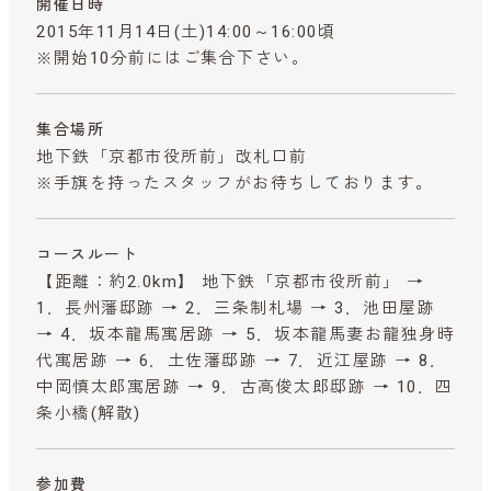
開催日時
2015年11月14日(土)14:00～16:00頃
※開始10分前にはご集合下さい。
集合場所
地下鉄「京都市役所前」改札口前
※手旗を持ったスタッフがお待ちしております。
コースルート
【距離：約2.0km】 地下鉄「京都市役所前」 →
1．長州藩邸跡 → 2．三条制札場 → 3．池田屋跡
→ 4．坂本龍馬寓居跡 → 5．坂本龍馬妻お龍独身時
代寓居跡 → 6．土佐藩邸跡 → 7．近江屋跡 → 8．
中岡慎太郎寓居跡 → 9．古高俊太郎邸跡 → 10．四
条小橋(解散)
参加費