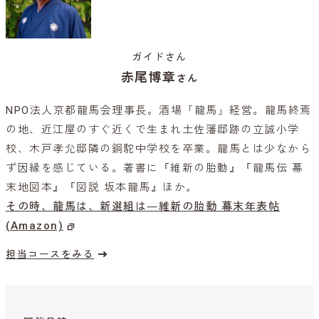
ガイドさん
赤尾博章
さん
NPO法人京都龍馬会理事長。酒場「龍馬」経営。龍馬終焉
の地、近江屋のすぐ近くで生まれ土佐藩邸跡の立誠小学
校、木戸孝允邸隣の銅駝中学校を卒業。龍馬とは少なから
ず因縁を感じている。著書に『維新の胎動』『龍馬伝 幕
末地図本』『図説 坂本龍馬』ほか。
その時、龍馬は、新選組は―維新の胎動 幕末年表帖
(Amazon)
担当コースをみる