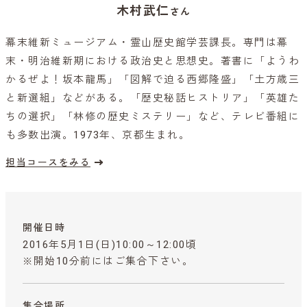
木村武仁
さん
幕末維新ミュージアム・霊山歴史館学芸課長。専門は幕
末・明治維新期における政治史と思想史。著書に「ようわ
かるぜよ！坂本龍馬」「図解で迫る西郷隆盛」「土方歳三
と新選組」などがある。「歴史秘話ヒストリア」「英雄た
ちの選択」「林修の歴史ミステリー」など、テレビ番組に
も多数出演。1973年、京都生まれ。
担当コースをみる
開催日時
2016年5月1日(日)10:00～12:00頃
※開始10分前にはご集合下さい。
集合場所