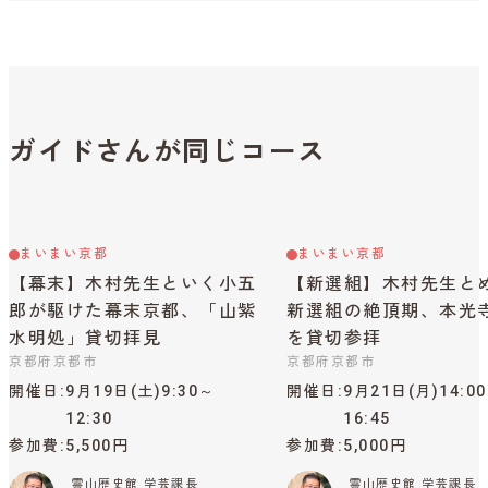
ガイドさんが同じコース
まいまい京都
まいまい京都
【幕末】木村先生といく小五
【新選組】木村先生と
郎が駆けた幕末京都、「山紫
新選組の絶頂期、本光
水明処」貸切拝見
を貸切参拝
京都府京都市
京都府京都市
開催日
9月19日(土)9:30～
開催日
9月21日(月)14:0
12:30
16:45
参加費
5,500円
参加費
5,000円
霊山歴史館 学芸課長
霊山歴史館 学芸課長