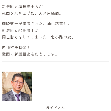
新選組と海援隊士らが
死闘を繰り広げた、天満屋騒動。
御陵衛士が粛清された、油小路事件。
新選組と紀州藩士が
同士討ちをしてしまった、北小路の変。
内部抗争勃発！
激闘の新選組史をたどります。
ガイドさん