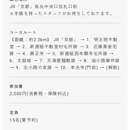
JR「京都」烏丸中央口改札口前
※手旗を持ったスタッフがお待ちしております。
コースルート
【距離：約2.2km】 JR「京都」 → 1．明王院不動
堂 → 2．新選組不動堂村屯所跡 → 3．近藤勇妾宅
跡 → 4．興正寺 → 5．新選組西本願寺屯所跡 →
6．太鼓楼 → 7．天満屋騒動跡 → 8．油小路事件跡
→ 9．北小路の変跡 → 10．本光寺(門前) → (解散)
参加費
2,500円
(消費税・保険料込)
定員
15名(要予約)