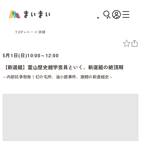
TOP
コース詳細
5月1日(日)10:00～12:00
【新選組】霊山歴史館学芸員といく、新選組の絶頂期
～内部抗争勃発！幻の屯所、油小路事件、激闘の新選組史～