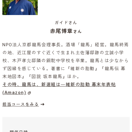
ガイドさん
赤尾博章
さん
NPO法人京都龍馬会理事長。酒場「龍馬」経営。龍馬終焉
の地、近江屋のすぐ近くで生まれ土佐藩邸跡の立誠小学
校、木戸孝允邸隣の銅駝中学校を卒業。龍馬とは少なから
ず因縁を感じている。著書に『維新の胎動』『龍馬伝 幕
末地図本』『図説 坂本龍馬』ほか。
その時、龍馬は、新選組は―維新の胎動 幕末年表帖
(Amazon)
担当コースをみる