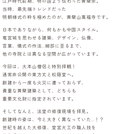
江戸時代前期、明の国より伝わった黄檗宗。
当時、最先端トレンドだった
明朝様式の粋を極めたのが、黄檗山萬福寺です。
日本でありながら、何もかも中国スタイル。
竜宮城を思わせる建築、デザイン、仏像、
言葉、儀式の作法…細部に至るまで、
他の寺院とは異なる空間が広がっています。
今回は、大本山僧侶と特別拝観！
通常非公開の東方丈と松隠堂へ。
創建から一度も火災に遭っておらず、
貴重な黄檗建築として、どちらも
重要文化財に指定されています。
そしてなんと、法堂の修復現場を拝見。
創建時の姿は、今と大きく異なっていた…！？
世紀を越えた大修復、堂宮大工の職人技を