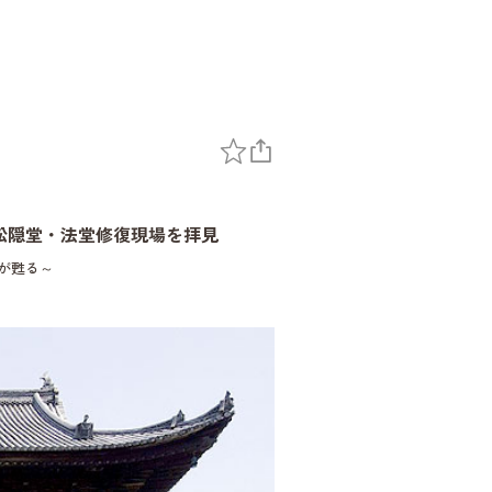
松隠堂・法堂修復現場を拝見
が甦る～