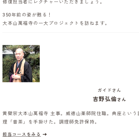
修復担当者にレクチャーいただきましょう。
350年前の姿が甦る！
大本山萬福寺の一大プロジェクトを訪ねます。
ガイドさん
吉野弘倫
さん
黄檗宗大本山萬福寺 主事。威徳山薬師院住職。典座という
理「普茶」を手掛けた。調理師免許保持。
担当コースをみる