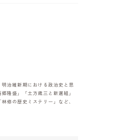
・明治維新期における政治史と思
西郷隆盛」「土方歳三と新選組」
「林修の歴史ミステリー」など、