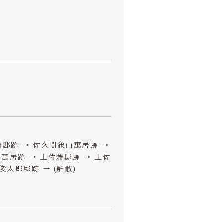
藩邸跡 → 佐久間象山寓居跡 →
寓居跡 → 土佐藩邸跡 → 土佐
俊太郎邸跡 → (解散)