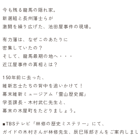
今も残る龍馬の隠れ家。
新選組と長州藩士らが
激闘を繰り広げた、池田屋事件の現場。
有力藩は、なぜこのあたりに
密集していたの？
そして、龍馬最期の地へ・・・
近江屋事件の真相とは？
150年前に去った、
維新志士たちの背中を追いかけて！
幕末維新ミュージアム「霊山歴史館」
学芸課長・木村武仁先生と、
幕末の木屋町をたどりましょう。
■TBSテレビ「林修の歴史ミステリー」にて、
ガイドの木村さんが林修先生、辰巳琢郎さんをご案内しま