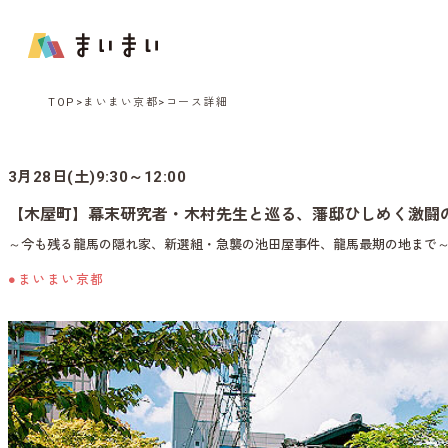
TOP
まいまい京都
コース詳細
3月28日(土)9:30～12:00
【木屋町】幕末研究者・木村先生と巡る、藩邸ひしめく激闘
～今も残る龍馬の隠れ家、新選組・急襲の池田屋事件、龍馬最期の地まで
●まいまい京都