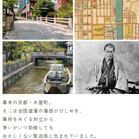
幕末の京都・木屋町。
そこは全国雄藩の藩邸がひしめき、
幕府をめぐる対立から
争いがいつ勃発しても
おかしくない緊迫感に包まれていました。