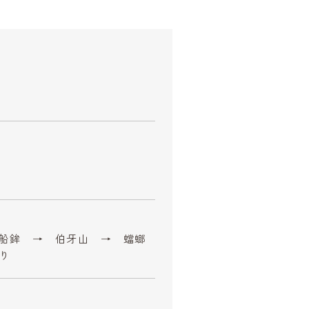
 船鉾 → 伯牙山 → 蟷螂
り