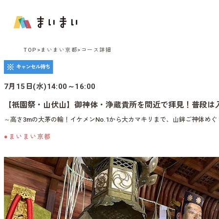
TOP
まいまい京都
コース詳細
7月15日(水)14:00～16:00
【祇園祭・山伏山】御神体・浄蔵貴所を間近で拝見！普段は
～高さ3mの大茅の輪！イケメンNo.1から大カマキリまで、山鉾ご神体めぐ
●まいまい京都