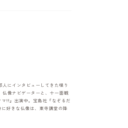
京都人にインタビューしてきた喋り
、仏像ナビゲーターと、十一面観
マ!!』出演中。宝島社『なぞるだ
特に好きな仏像は、東寺講堂の降