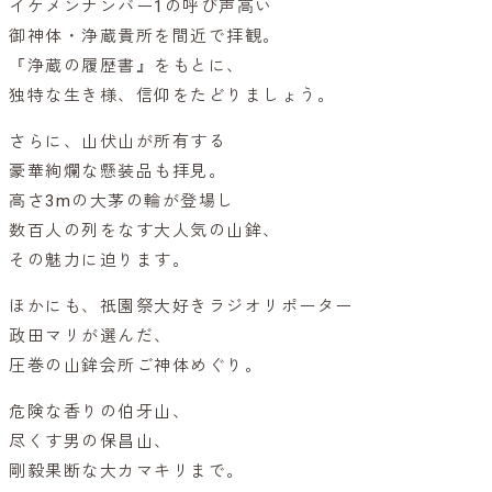
イケメンナンバー1の呼び声高い
御神体・浄蔵貴所を間近で拝観。
『浄蔵の履歴書』をもとに、
独特な生き様、信仰をたどりましょう。
さらに、山伏山が所有する
豪華絢爛な懸装品も拝見。
高さ3mの大茅の輪が登場し
数百人の列をなす大人気の山鉾、
その魅力に迫ります。
ほかにも、祇園祭大好きラジオリポーター
政田マリが選んだ、
圧巻の山鉾会所ご神体めぐり。
危険な香りの伯牙山、
尽くす男の保昌山、
剛毅果断な大カマキリまで。