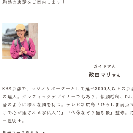
胸熱の裏話をご案内します！
ガイドさん
政田マリ
さん
KBS京都で、ラジオリポーターとして延べ3000人以上の
の達人。グラフィックデザイナーでもあり、似顔絵師、DJ
音のように様々な顔を持つ。テレビ新広島『ひろしま満点マ
けで心が癒される写仏入門』『仏像なぞり描き帳』監修。
三世明王。
担当コースをみる