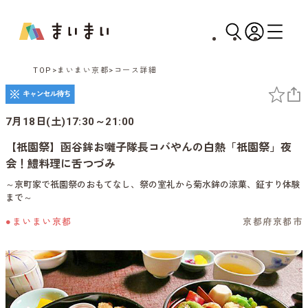
TOP
まいまい京都
コース詳細
7月18日(土)17:30～21:00
【祇園祭】函谷鉾お囃子隊長コバやんの白熱「祇園祭」夜
会！鱧料理に舌つづみ
～京町家で祇園祭のおもてなし、祭の室礼から菊水鉾の涼菓、鉦すり体験
まで～
●まいまい京都
京都府京都市