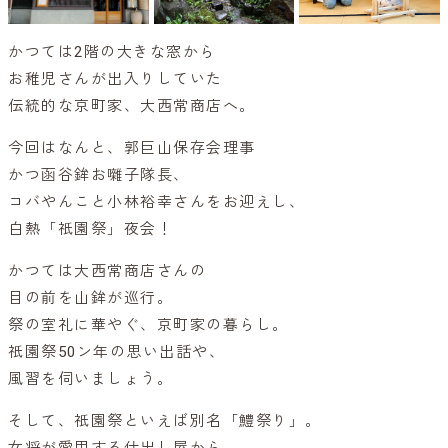
かつては2階の大きな窓から
お稚児さんが出入りしていた
伝統的な京町家、大西常商店へ。
今回はなんと、郭巨山保存会理事
かつ函谷鉾お囃子隊長、
コバやんこと小林裕幸さんをお迎えし、
白熱「祇園祭」夜会！
かつては大西常商店さんの
目の前を山鉾が巡行。
祭の室礼に華やぐ、京町家の暮らし。
祇園祭50ン年の思い出話や、
風習を伺いましょう。
そして、祇園祭といえば別名「鱧祭り」。
女将が愛用する仕出し屋から