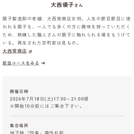
大西優子
さん
扇子製造卸の老舗、大西常商店女将。人生の節目節目に使
われる扇子を、一人でも多くの方に興味を持っていただく
ため、熟練した職人さんの扇子に触れられる場をもうけて
いる。再生された京町家は見もの。
大西常商店
担当コースをみる
開催日時
2026年7月18日(土)17:30～21:00頃
※開始10分前にはご集合下さい。
集合場所
地下鉄「四条」南改札前