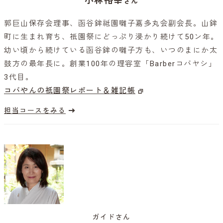
小林裕幸
さん
郭巨山保存会理事、函谷鉾祗園囃子嘉多丸会副会長。山鉾
町に生まれ育ち、祇園祭にどっぷり浸かり続けて50ン年。
幼い頃から続けている函谷鉾の囃子方も、いつのまにか太
鼓方の最年長に。創業100年の理容室「Barberコバヤシ」
3代目。
コバやんの祇園祭レポート＆雑記帳
担当コースをみる
ガイドさん