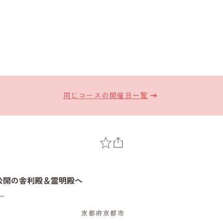
同じコースの開催日一覧
公開の舎利殿＆霊明殿へ
～
京都府京都市