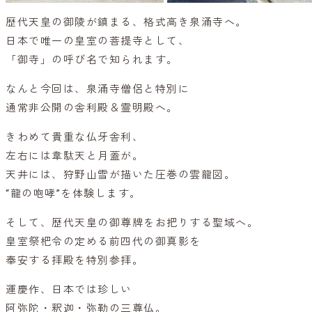
歴代天皇の御陵が鎮まる、格式高き泉涌寺へ。
日本で唯一の皇室の菩提寺として、
「御寺」の呼び名で知られます。
なんと今回は、泉涌寺僧侶と特別に
通常非公開の舎利殿＆霊明殿へ。
きわめて貴重な仏牙舎利、
左右には韋駄天と月蓋が。
天井には、狩野山雪が描いた圧巻の雲龍図。
“龍の咆哮”を体験します。
そして、歴代天皇の御尊牌をお把りする聖域へ。
皇室祭杷令の定める前四代の御真影を
奉安する拝殿を特別参拝。
運慶作、日本では珍しい
阿弥陀・釈迦・弥勒の三尊仏。