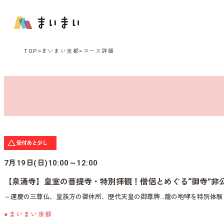
TOP
まいまい京都
コース詳細
7月19日(日)10:00～12:00
【泉涌寺】皇室の菩提寺・特別拝観！僧侶とめぐる“御寺”非
～運慶の三尊仏、皇族方の御休所、歴代天皇の御尊牌…龍の咆哮を特別体験
●まいまい京都