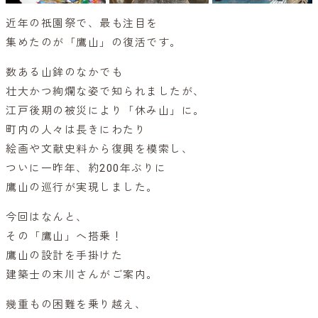
近年の祇園祭で、最も注目を
集めたのが「鷹山」の復活です。
数ある山鉾のなかでも
壮大かつ絢爛な姿で知られましたが、
江戸後期の被災により「休み山」に。
町内の人々は長きにわたり
絵画や文献史料から復興を模索し、
ついに一昨年、約200年ぶりに
鷹山の巡行が実現しました。
今回はなんと、
その「鷹山」へ搭乗！
鷹山の設計を手掛けた
建築士の末川さんがご案内。
幾重もの困難を乗り越え、