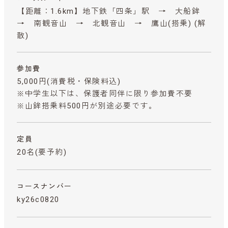
【距離：1.6km】地下鉄「四条」駅 → 大船鉾
→ 南観音山 → 北観音山 → 鷹山(搭乗) (解
散)
参加費
5,000円
(消費税・保険料込)
※中学生以下は、保護者同伴に限り参加費不要
※山鉾搭乗料500円が別途必要です。
定員
20名(要予約)
コースナンバー
ky26c0820