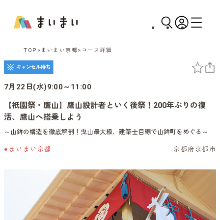
TOP
まいまい京都
コース詳細
7月22日(水)9:00～11:00
【祇園祭・鷹山】鷹山設計者といく後祭！200年ぶりの復
活、鷹山へ搭乗しよう
～山鉾の構造を徹底解剖！曳山最大級、建築士目線で山鉾町をめぐる～
●まいまい京都
京都府京都市