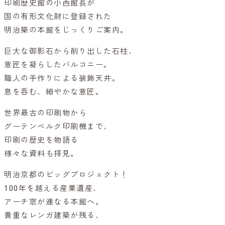
印刷歴史館の小西館長が
国の有形文化財に登録された
明治築の本館をじっくりご案内。
巨大な御影石から削り出した石柱、
意匠を凝らしたバルコニー。
職人の手作りによる装飾天井。
息を呑む、細やかな意匠。
世界最古の印刷物から
グーテンベルク印刷機まで、
印刷の歴史を物語る
様々な資料も拝見。
明治京都のビッグプロジェクト！
100年を越える産業遺産、
アーチ窓が連なる本館へ。
貴重なレンガ建築が残る、