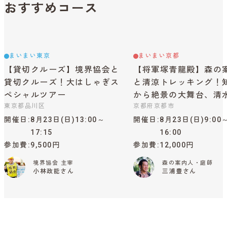
おすすめコース
まいまい東京
まいまい京都
【貸切クルーズ】境界協会と
【将軍塚青龍殿】森の
貸切クルーズ！大はしゃぎス
と清涼トレッキング！
ペシャルツアー
から絶景の大舞台、清
東京都品川区
京都府京都市
開催日
8月23日(日)13:00～
開催日
8月23日(日)9:00
17:15
16:00
参加費
9,500円
参加費
12,000円
境界協会 主宰
森の案内人・庭師
小林政能さん
三浦豊さん