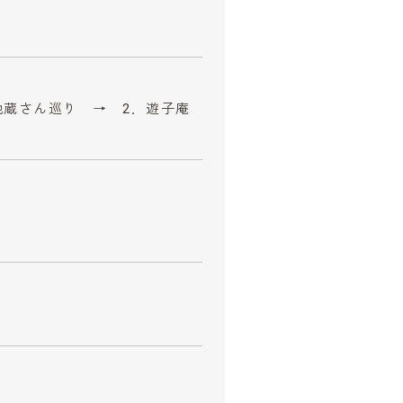
地蔵さん巡り → 2．遊子庵