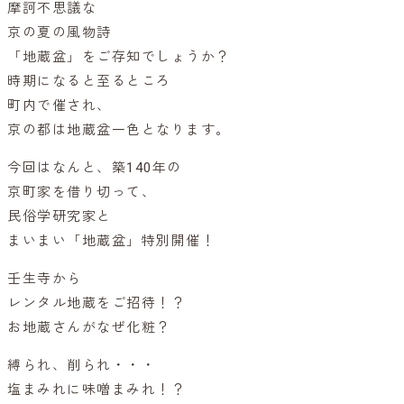
摩訶不思議な
京の夏の風物詩
「地蔵盆」をご存知でしょうか？
時期になると至るところ
町内で催され、
京の都は地蔵盆一色となります。
今回はなんと、築140年の
京町家を借り切って、
民俗学研究家と
まいまい「地蔵盆」特別開催！
壬生寺から
レンタル地蔵をご招待！？
お地蔵さんがなぜ化粧？
縛られ、削られ・・・
塩まみれに味噌まみれ！？