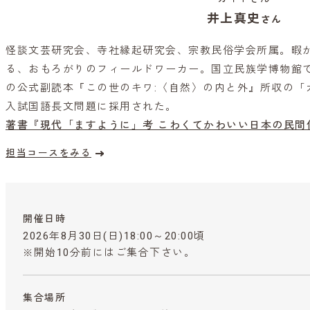
井上真史
さん
怪談文芸研究会、寺社縁起研究会、宗教民俗学会所属。暇
る、おもろがりのフィールドワーカー。国立民族学博物館
の公式副読本『この世のキワ:〈自然〉の内と外』所収の「
入試国語長文問題に採用された。
著書『現代「ますように」考 こわくてかわいい日本の民間
担当コースをみる
開催日時
2026年8月30日(日)18:00～20:00頃
※開始10分前にはご集合下さい。
集合場所