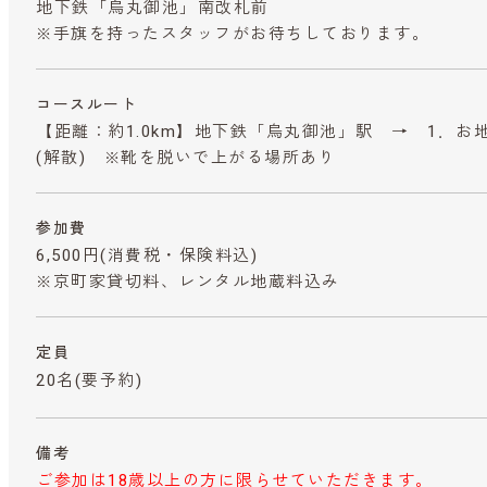
地下鉄「烏丸御池」南改札前
※手旗を持ったスタッフがお待ちしております。
コースルート
【距離：約1.0km】地下鉄「烏丸御池」駅 → 1．お
(解散) ※靴を脱いで上がる場所あり
参加費
6,500円
(消費税・保険料込)
※京町家貸切料、レンタル地蔵料込み
定員
20名(要予約)
備考
ご参加は18歳以上の方に限らせていただきます。