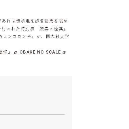
があれば伝承地を歩き絵馬を眺め
で行われた特別展「驚異と怪異」
カランコロン考」が、同志社大学
信仰』
OBAKE NO SCALE