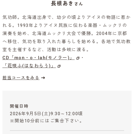
長根あき
さん
気功師。北海道出身で、幼少の頃よりアイヌの物語に惹か
れる。1993年よりアイヌ民族に伝わる楽器・ムックリの
演奏を始め、北海道ムックリ大会で優勝。2004年に京都
へ移住、気功を取り入れた暮らしを始める。各地で気功教
室を主催するなど、活動は多岐に渡る。
CD「mon・o・lah(モノラー)」
・
「花咲ふ(はなわらう)」
担当コースをみる
開催日時
2026年9月5日(土)9:30～12:00頃
※開始10分前にはご集合下さい。