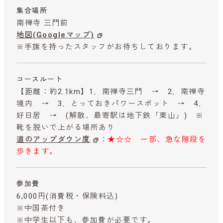
集合場所
南禅寺 三門前
地図(Googleマップ)
※手旗を持ったスタッフがお待ちしております。
コースルート
【距離：約2.1km】1．南禅寺三門 → 2．南禅寺
境内 → 3．とっておきパワースポット → 4．
好日居 → (解散、最寄駅は地下鉄「東山」) ※
靴を脱いで上がる場所あり
道のアップダウン度
：
★☆☆ 一部、急な階段を
歩きます。
参加費
6,000円
(消費税・保険料込)
※中国茶付き
※中学生以下も、参加費が必要です。