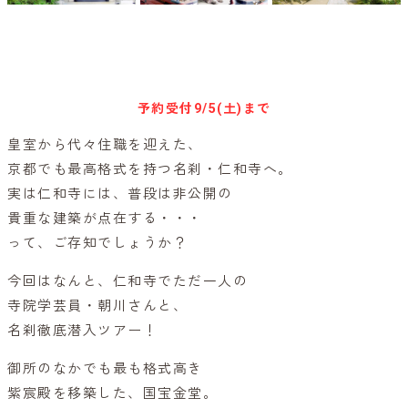
キャンセル待ち予約
予約受付
9/5(土)まで
皇室から代々住職を迎えた、
京都でも最高格式を持つ名刹・仁和寺へ。
実は仁和寺には、普段は非公開の
貴重な建築が点在する・・・
って、ご存知でしょうか？
今回はなんと、仁和寺でただ一人の
寺院学芸員・朝川さんと、
名刹徹底潜入ツアー！
御所のなかでも最も格式高き
紫宸殿を移築した、国宝金堂。