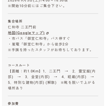
2026年9月5日(土)14:00～16:30頃
※開始10分前にはご集合下さい。
集合場所
仁和寺 二王門前
地図(Googleマップ)
・市バス「御室仁和寺」バス停すぐ
・嵐電「御室仁和寺」から徒歩2分
※手旗を持ったスタッフがお待ちしております。
コースルート
【距離：約1.0Km】1．二王門 → 2．霊宝館(内
部) → 3．金堂(内部) → 4．経蔵(内部) →
5．特別な建物(内部) (解散) ※靴を脱いで上がる
場所あり
参加費