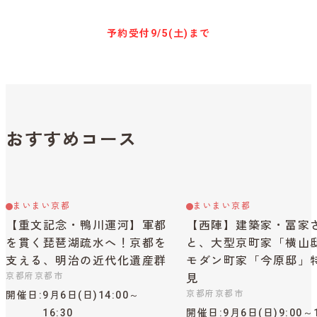
予約受付
9/5(土)まで
おすすめコース
まいまい京都
まいまい京都
【重文記念・鴨川運河】軍都
【西陣】建築家・冨家
を貫く琵琶湖疏水へ！京都を
と、大型京町家「横山
支える、明治の近代化遺産群
モダン町家「今原邸」
京都府京都市
見
京都府京都市
開催日
9月6日(日)14:00～
16:30
開催日
9月6日(日)9:00～1