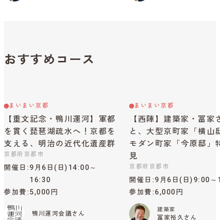
おすすめコース
まいまい京都
まいまい京都
【重文記念・鴨川運河】軍都
【西陣】建築家・冨家
を貫く琵琶湖疏水へ！京都を
と、大型京町家「横山
支える、明治の近代化遺産群
モダン町家「今原邸」
京都府京都市
見
京都府京都市
開催日
9月6日(日)14:00～
16:30
開催日
9月6日(日)9:00～1
参加費
5,000円
参加費
6,000円
建築家
鴨川運河会議さん
冨家裕久さん