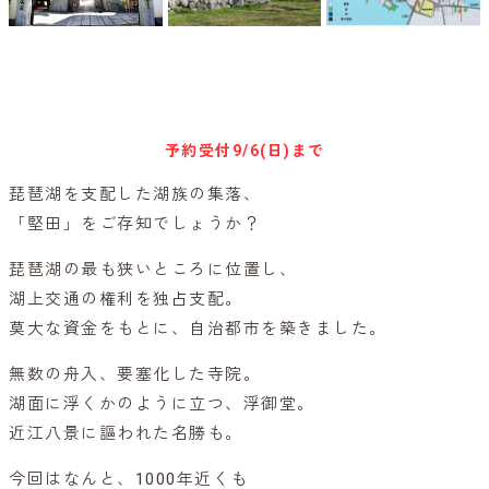
参加予約はこちらから
予約受付
9/6(日)まで
琵琶湖を支配した湖族の集落、
「堅田」をご存知でしょうか？
琵琶湖の最も狭いところに位置し、
湖上交通の権利を独占支配。
莫大な資金をもとに、自治都市を築きました。
無数の舟入、要塞化した寺院。
湖面に浮くかのように立つ、浮御堂。
近江八景に謳われた名勝も。
今回はなんと、1000年近くも