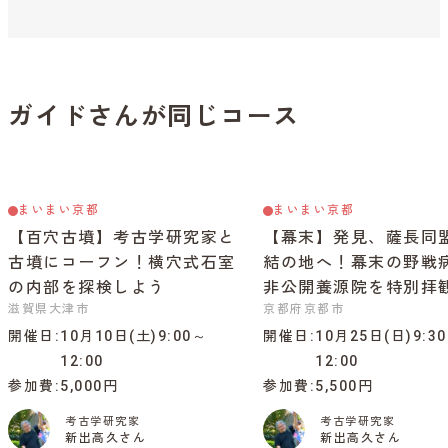
ガイドさんが同じコース
まいまい京都
まいまい京都
【百穴古墳】考古学研究家と
【幕末】発見、薩長同
古墳にコーフン！横穴式石室
結の地へ！幕末の野戦
の内部を探検しよう
非公開養源院を特別拝
滋賀県大津市
京都府京都市
開催日
10月10日(土)9:00～
開催日
10月25日(日)9:3
12:00
12:00
参加費
5,000円
参加費
5,500円
考古学研究家
考古学研究家
新出高久さん
新出高久さん