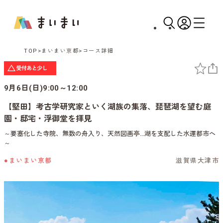
TOP
まいまい京都
コース詳細
9月6日(日)9:00～12:00
【堅田】考古学研究家といく湖族の集落、琵琶湖を望む庭
園・邸宅・浮御堂を拝見
～要塞化した寺院、無数の舟入り、天然図画亭…湖を支配した水運都市へ
～
●まいまい京都
滋賀県大津市