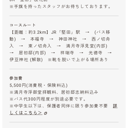
※手旗を持ったスタッフがお待ちしております。
コースルート
【距離：約3.2km】JR「堅田」駅 → (バス移
動) → 本福寺 → 神田神社 → 西ノ切舟
入 → 東ノ切舟入 → 満月寺浮見堂(内部)
→ 居初邸(内部) → 祥瑞寺 → 光徳寺 →
伊豆神社 (解散) ※靴を脱いで上がる場所あり
参加費
5,500円
(消費税・保険料込)
※満月寺浮御堂拝観料、居初邸志納料込み
※バス代300円程度が別途必要です。
※中学生以下は、保護者同伴に限り参加費不要
詳
しくはこちら＞