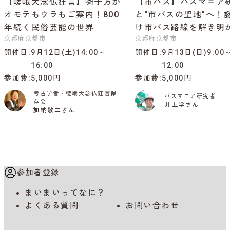
【嵯峨大念仏狂言】囃子方が
【市バス】バスマニア
オモテもウラもご案内！800
と“市バスの聖地”へ！
年続く民俗芸能の世界
け市バス路線を解き明
京都府京都市
京都府京都市
開催日
9月12日(土)14:00～
開催日
9月13日(日)9:00
16:00
12:00
参加費
5,000円
参加費
5,000円
考古学者・嵯峨大念仏狂言保
バスマニア研究者
存会
井上学さん
加納敬二さん
参加者登録
まいまいってなに？
よくある質問
お問い合わせ