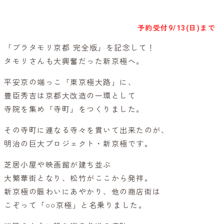
参加予約はこちらから
予約受付
9/13(日)まで
「ブラタモリ京都 完全版」を記念して！
タモリさんも大興奮だった新京極へ。
平安京の端っこ「東京極大路」に、
豊臣秀吉は京都大改造の一環として
寺院を集め「寺町」をつくりました。
その寺町に連なる寺々を貫いて出来たのが、
明治の巨大プロジェクト・新京極です。
芝居小屋や映画館が建ち並ぶ
大繁華街となり、松竹がここから発祥。
新京極の賑わいにあやかり、他の商店街は
こぞって「○○京極」と名乗りました。