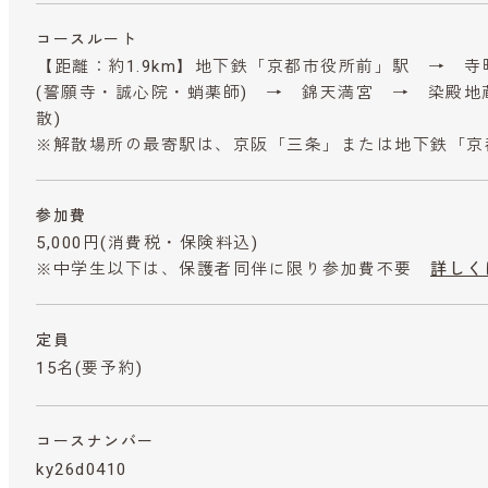
コースルート
【距離：約1.9km】地下鉄「京都市役所前」駅 → 
(誓願寺・誠心院・蛸薬師) → 錦天満宮 → 染殿地
散)
※解散場所の最寄駅は、京阪「三条」または地下鉄「京
参加費
5,000円
(消費税・保険料込)
※中学生以下は、保護者同伴に限り参加費不要
詳しく
定員
15名(要予約)
コースナンバー
ky26d0410