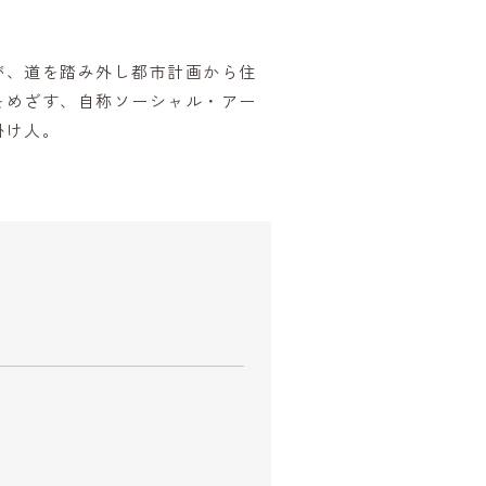
が、道を踏み外し都市計画から住
をめざす、自称ソーシャル・アー
掛け人。