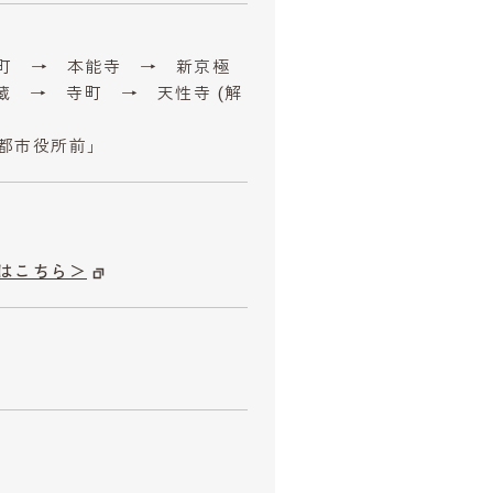
寺町 → 本能寺 → 新京極
蔵 → 寺町 → 天性寺 (解
都市役所前」
はこちら＞