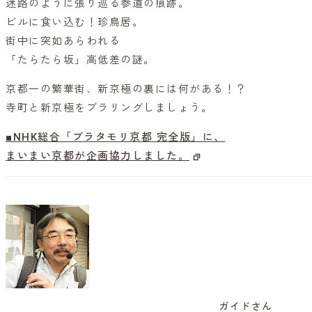
迷路のように張り巡る参道の痕跡。
ビルに食い込む！珍鳥居。
街中に突如あらわれる
「たらたら坂」高低差の謎。
京都一の繁華街、新京極の裏には何がある！？
寺町と新京極をブラリングしましょう。
■NHK総合「ブラタモリ京都 完全版」に、
まいまい京都が企画協力しました。
ガイドさん