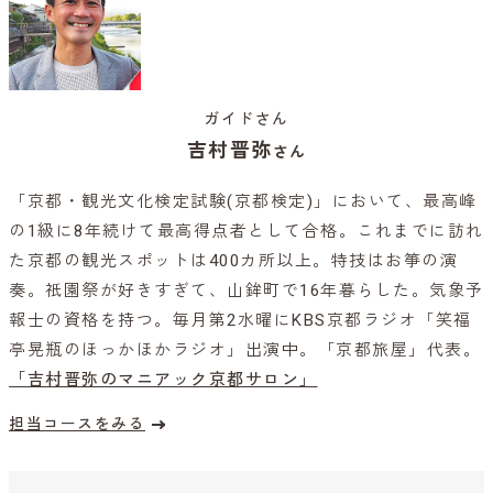
ガイドさん
吉村晋弥
さん
「京都・観光文化検定試験(京都検定)」において、最高峰
の1級に8年続けて最高得点者として合格。これまでに訪れ
た京都の観光スポットは400カ所以上。特技はお箏の演
奏。祇園祭が好きすぎて、山鉾町で16年暮らした。気象予
報士の資格を持つ。毎月第2水曜にKBS京都ラジオ「笑福
亭晃瓶のほっかほかラジオ」出演中。「京都旅屋」代表。
「吉村晋弥のマニアック京都サロン」
担当コースをみる