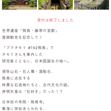
受付は終了しました
世界遺産「飛鳥・藤原の宮都」
登録勧告を記念して！
「ブラタモリ #162飛鳥」で
タモリさんを案内した
研究者とともに、日本国誕生の地へ。
須弥山石・石人像・酒船石…
飛鳥に点在する
特異な石造物たちと、古代文化の謎。
斉明天皇は「石好き」だった！？
日本初の寺院・飛鳥寺。
集落に突如あらわれる、