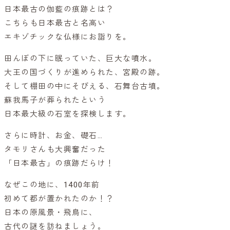
日本最古の伽藍の痕跡とは？
こちらも日本最古と名高い
エキゾチックな仏様にお詣りを。
田んぼの下に眠っていた、巨大な噴水。
大王の国づくりが進められた、宮殿の跡。
そして棚田の中にそびえる、石舞台古墳。
蘇我馬子が葬られたという
日本最大級の石室を探検します。
さらに時計、お金、礎石…
タモリさんも大興奮だった
「日本最古」の痕跡だらけ！
なぜこの地に、1400年前
初めて都が置かれたのか！？
日本の原風景・飛鳥に、
古代の謎を訪ねましょう。