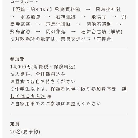
コースルート
【距離：約4.1km】飛鳥資料館 → 飛鳥坐神社
→ 水落遺跡 → 石神遺跡 → 飛鳥寺 → 飛
鳥寺瓦窯 → 飛鳥池遺跡 → 酒船石遺跡 →
飛鳥宮跡 → 岡の集落 → 石舞台古墳 (解散)
※解散場所の最寄は、奈良交通バス「石舞台」
参加費
14,000円
(消費税・保険料込)
※入館料、全拝観料込み
※昼食は各自お持ちください
※中学生以下は、保護者同伴に限り参加費不要
詳
しくはこちら＞
※自家用車でのご参加はお控えください
定員
20名(要予約)