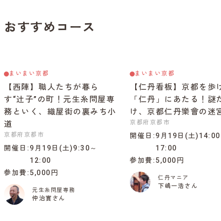
おすすめコース
まいまい京都
まいまい京都
【西陣】職人たちが暮ら
【仁丹看板】京都を歩
す“辻子”の町！元生糸問屋専
「仁丹」にあたる！謎
務といく、織屋街の裏みち小
け、京都仁丹樂會の迷
京都府京都市
道
京都府京都市
開催日
9月19日(土)14:0
開催日
9月19日(土)9:30～
17:00
12:00
参加費
5,000円
参加費
5,000円
仁丹マニア
下嶋一浩さん
元生糸問屋専務
仲治實さん