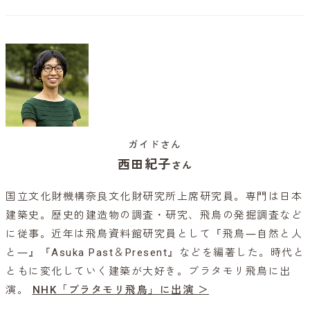
ガイドさん
西田紀子
さん
国立文化財機構奈良文化財研究所上席研究員。専門は日本
建築史。歴史的建造物の調査・研究、飛鳥の発掘調査など
に従事。近年は飛鳥資料館研究員として『飛鳥―自然と人
と―』『Asuka Past＆Present』などを編著した。時代と
ともに変化していく建築が大好き。ブラタモリ飛鳥に出
演。
NHK「ブラタモリ飛鳥」に出演 ＞