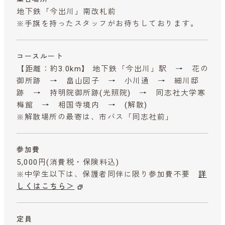
地下鉄「今出川」南改札前
※手旗を持ったスタッフがお待ちしております。
コースルート
【距離：約3.0km】 地下鉄「今出川」駅 → 花の
御所跡 → 畠山図子 → 小川通 → 細川邸
跡 → 持明院御所跡(光照院) → 同志社大学寒
梅館 → 相国寺境内 → (解散)
※解散場所の最寄は、市バス「同志社前」
参加費
5,000円
(消費税・保険料込)
※中学生以下は、保護者同伴に限り参加費不要
詳
しくはこちら＞
定員