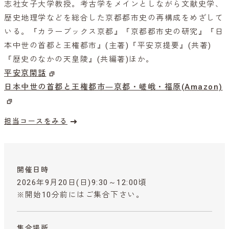
志社女子大学教授。考古学をメインとしながら文献史学、
歴史地理学などを総合した京都都市史の再構成をめざして
いる。『カラーブックス京都』『京都都市史の研究』『日
本中世の首都と王権都市』(主著)『平安京提要』(共著)
『歴史のなかの天皇陵』(共編著)ほか。
平安京閑話
日本中世の首都と王権都市―京都・嵯峨・福原(Amazon)
担当コースをみる
開催日時
2026年9月20日(日)9:30～12:00頃
※開始10分前にはご集合下さい。
集合場所