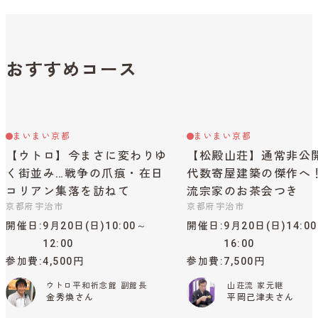
おすすめコース
まいまい京都
まいまい京都
【ウトロ】今まさに変わりゆ
【松殿山荘】通常非公
く街並み…戦争の爪痕・在日
代数寄屋建築の傑作へ
コリアン集落を訪ねて
流宗家のお茶会つき
京都府宇治市
京都府宇治市
開催日
9月20日(日)10:00～
開催日
9月20日(日)14:0
12:00
16:00
参加費
4,500円
参加費
7,500円
ウトロ平和祈念館 副館長
山荘流 家元継
金秀煥さん
平岡己津夫さん