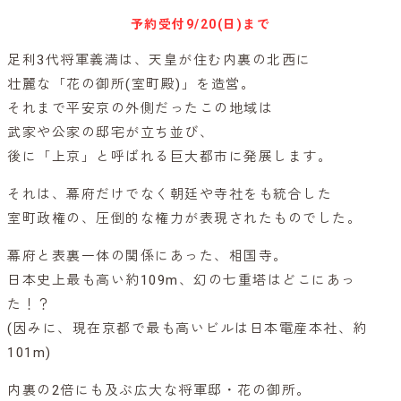
予約受付
9/20(日)まで
足利3代将軍義満は、天皇が住む内裏の北西に
壮麗な「花の御所(室町殿)」を造営。
それまで平安京の外側だったこの地域は
武家や公家の邸宅が立ち並び、
後に「上京」と呼ばれる巨大都市に発展します。
それは、幕府だけでなく朝廷や寺社をも統合した
室町政権の、圧倒的な権力が表現されたものでした。
幕府と表裏一体の関係にあった、相国寺。
日本史上最も高い約109m、幻の七重塔はどこにあっ
た！？
(因みに、現在京都で最も高いビルは日本電産本社、約
101m)
内裏の2倍にも及ぶ広大な将軍邸・花の御所。