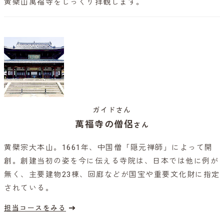
黄檗山萬福寺をじっくり拝観します。
ガイドさん
萬福寺の僧侶
さん
黄檗宗大本山。1661年、中国僧「隠元禅師」によって開
創。創建当初の姿を今に伝える寺院は、日本では他に例が
無く、主要建物23棟、回廊などが国宝や重要文化財に指定
されている。
担当コースをみる