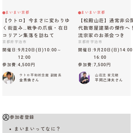
まいまい京都
まいまい京都
【ウトロ】今まさに変わりゆ
【松殿山荘】通常非公
く街並み…戦争の爪痕・在日
代数寄屋建築の傑作へ
コリアン集落を訪ねて
流宗家のお茶会つき
京都府宇治市
京都府宇治市
開催日
9月20日(日)10:00～
開催日
9月20日(日)14:0
12:00
16:00
参加費
4,500円
参加費
7,500円
ウトロ平和祈念館 副館長
山荘流 家元継
金秀煥さん
平岡己津夫さん
参加者登録
まいまいってなに？