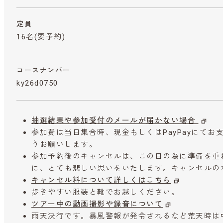
定員
16名(要予約)
コースナンバー
ky26d0750
抽選結果や参加受付のメールが届かない場合
参加費は当日集合時、現金もしくはPayPayにて
うお願いします。
参加予約後のキャンセルは、この日の為に準備を重
に、とても悲しい思いをいたします。キャンセルの
キャンセル料について詳しくはこちら
歩きやすい服装と靴でお越しください。
ツアー中の動画撮影や録音について
雨天決行です。暴風警報が発令されるなど荒天時は