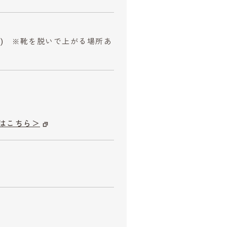
散) ※靴を脱いで上がる場所あ
はこちら＞