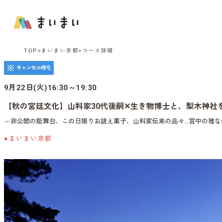
TOP
まいまい京都
コース詳細
9月22日(火)16:30～19:30
【秋の宮廷文化】山科家30代後嗣✕生き物博士と、梨木神社
～非公開の能舞台、この日限りお誂え菓子、山科家伝来の品々…宮中の雅な
●まいまい京都