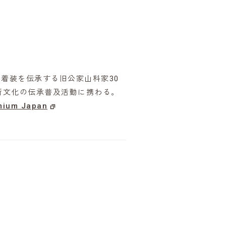
着装を伝承する旧公家山科家30
所文化の伝承普及活動に携わる。
mium Japan