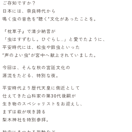
ご存知ですか？
日本には、奈良時代から
鳴く虫の音色を“聴く”文化があったことを。
『枕草子』で清少納言が
「虫はすずむし。ひぐらし…」と愛でたように、
平安時代には、松虫や鈴虫といった
“声のよい虫”が宮中へ献上されていました。
今回は、そんな秋の宮廷文化の
源流をたどる、特別な夜。
平安時代より歴代天皇に側近として
仕えてきた山科家の第30代後嗣が
生き物のスペシャリストをお迎えし、
まずは萩が咲き誇る
梨木神社を特別参拝。