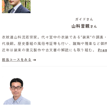
ガイドさん
山科言親
さん
衣紋道山科流若宗家。代々宮中の衣装である“装束”の調進・
代後嗣。歴史番組の風俗考証等も行い、蹴鞠や雅楽など御
近年は装束の復元製作や古文書の解読にも取り組む。
Pre
担当コースをみる