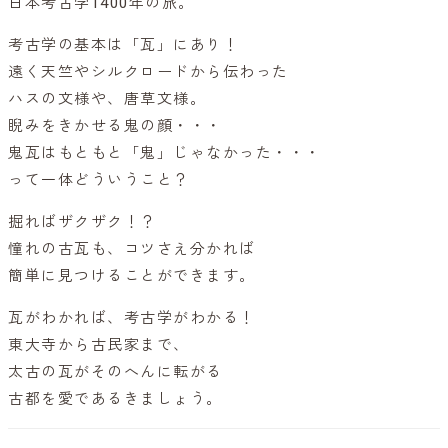
日本考古学1400年の旅。
考古学の基本は「瓦」にあり！
遠く天竺やシルクロードから伝わった
ハスの文様や、唐草文様。
睨みをきかせる鬼の顔・・・
鬼瓦はもともと「鬼」じゃなかった・・・
って一体どういうこと？
掘ればザクザク！？
憧れの古瓦も、コツさえ分かれば
簡単に見つけることができます。
瓦がわかれば、考古学がわかる！
東大寺から古民家まで、
太古の瓦がそのへんに転がる
古都を愛であるきましょう。