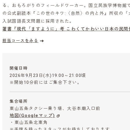
る、おもろがりのフィールドワーカー。国立民族学博物館
の公式副読本『この世のキワ:〈自然〉の内と外』所収の「
入試国語長文問題に採用された。
著書『現代「ますように」考 こわくてかわいい日本の民間
担当コースをみる
開催日時
2026年9月23日(水)19:00～21:00頃
※開始10分前にはご集合下さい。
集合場所
東山五条タクシー乗り場、大谷本廟入口前
地図(Googleマップ)
・東山五条北東角
※手旗を持ったスタッフがお待ちしております。