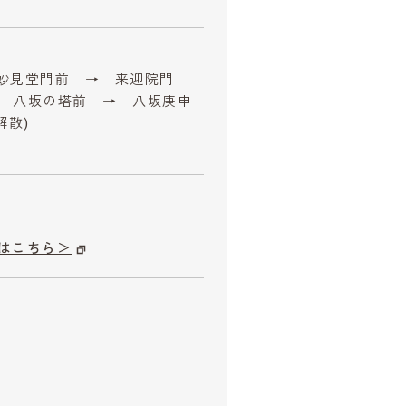
院妙見堂門前 → 来迎院門
 八坂の塔前 → 八坂庚申
解散)
はこちら＞