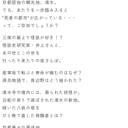
京都屈指の観光地、清水。
でも、あたりを一歩踏み入ると
“死者の都市”が広がっている・・・
って、ご存知でしょうか？
三度の飯より怪談が好き！？
怪談史研究家・井上さんと、
あの世とこの世を
行ったり来たりの夜さんぽ。
産寧坂で転ぶと寿命が縮むのはなぜ？
源氏物語で、鳥辺野はどう描かれた？
清水寺の境内には、葬られた妖怪が。
白蛇の祟りで滅ぼされた清水の新地。
傾いた八坂の塔を
ひと晩で直した修験者とは？
京都最大の葬送地、