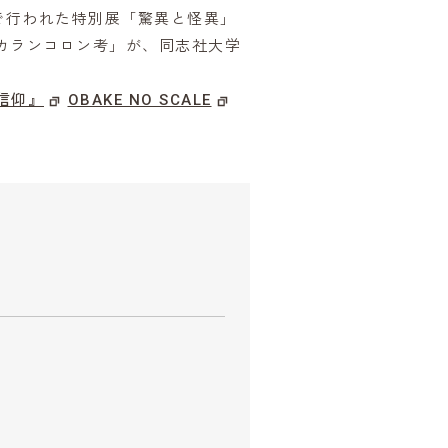
で行われた特別展「驚異と怪異」
カランコロン考」が、同志社大学
信仰』
OBAKE NO SCALE