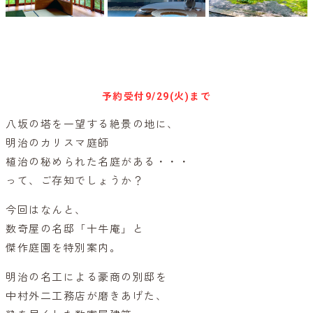
キャンセル待ち予約
予約受付
9/29(火)まで
八坂の塔を一望する絶景の地に、
明治のカリスマ庭師
植治の秘められた名庭がある・・・
って、ご存知でしょうか？
今回はなんと、
数奇屋の名邸「十牛庵」と
傑作庭園を特別案内。
明治の名工による豪商の別邸を
中村外二工務店が磨きあげた、