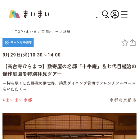
TOP
まいまい京都
コース詳細
9月29日(火)10:30～14:00
【高台寺ひらまつ】数寄屋の名邸「十牛庵」＆七代目植治の
傑作庭園を特別拝見ツアー
～粋を尽くした静寂の別世界、絶景ダイニング貸切でフレンチフルコース
をいただく～
●まいまい京都
京都府京都市