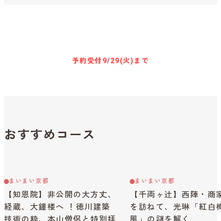
キャンセル待ち予約
予約受付
9/29(火)まで
おすすめコース
まいまい京都
まいまい京都
【知恩院】非公開の大方丈、
【千両ヶ辻】西陣・商
経蔵、大鐘楼へ ！徳川建築
を訪ねて、光琳「紅白
技術の粋、本山僧侶と特別拝
風」の謎を解く