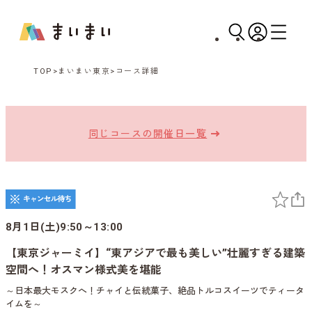
TOP
まいまい東京
コース詳細
同じコースの開催日一覧
8月1日(土)9:50～13:00
【東京ジャーミイ】“東アジアで最も美しい”壮麗すぎる建築
空間へ！オスマン様式美を堪能
～日本最大モスクへ！チャイと伝統菓子、絶品トルコスイーツでティータ
イムを～