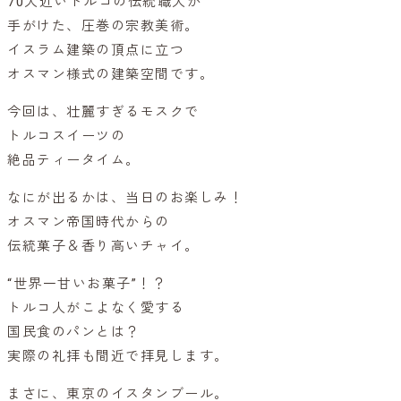
70人近いトルコの伝統職人が
手がけた、圧巻の宗教美術。
イスラム建築の頂点に立つ
オスマン様式の建築空間です。
今回は、壮麗すぎるモスクで
トルコスイーツの
絶品ティータイム。
なにが出るかは、当日のお楽しみ！
オスマン帝国時代からの
伝統菓子＆香り高いチャイ。
“世界一甘いお菓子”！？
トルコ人がこよなく愛する
国民食のパンとは？
実際の礼拝も間近で拝見します。
まさに、東京のイスタンブール。