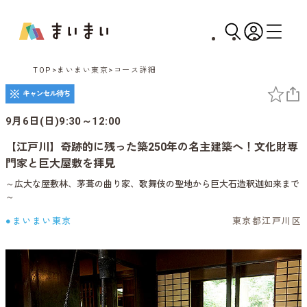
TOP
まいまい東京
コース詳細
9月6日(日)9:30～12:00
【江戸川】奇跡的に残った築250年の名主建築へ！文化財専
門家と巨大屋敷を拝見
～広大な屋敷林、茅葺の曲り家、歌舞伎の聖地から巨大石造釈迦如来まで
～
●まいまい東京
東京都江戸川区