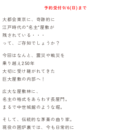
予約受付
9/6(日)まで
大都会東京に、奇跡的に
江戸時代の“名主”屋敷が
残されている・・・
って、ご存知でしょうか？
今回はなんと、震災や戦災を
乗り越え250年
大切に受け継がれてきた
巨大屋敷の内部へ！
広大な屋敷林に、
名主の格式をあらわす長屋門。
まるで中世城館のような堀。
そして、伝統的な茅葺の曲り家。
現役の囲炉裏では、今も日常的に