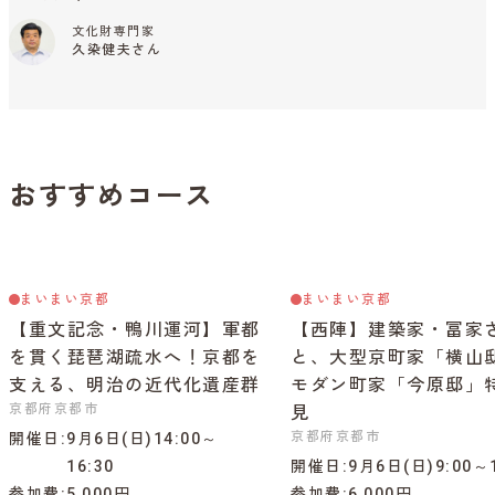
文化財専門家
久染健夫さん
おすすめコース
まいまい京都
まいまい京都
【重文記念・鴨川運河】軍都
【西陣】建築家・冨家
を貫く琵琶湖疏水へ！京都を
と、大型京町家「横山
支える、明治の近代化遺産群
モダン町家「今原邸」
京都府京都市
見
京都府京都市
開催日
9月6日(日)14:00～
16:30
開催日
9月6日(日)9:00～1
参加費
5,000円
参加費
6,000円