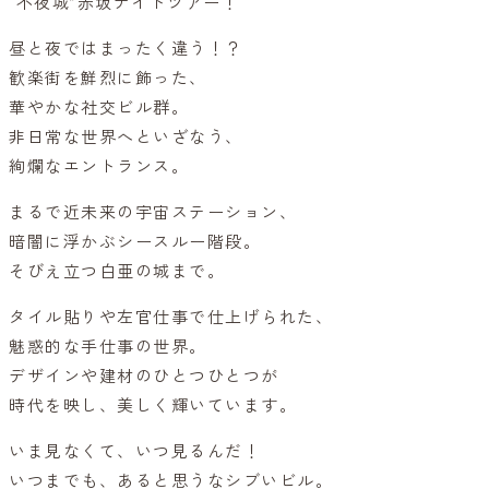
“不夜城”赤坂ナイトツアー！
昼と夜ではまったく違う！？
歓楽街を鮮烈に飾った、
華やかな社交ビル群。
非日常な世界へといざなう、
絢爛なエントランス。
まるで近未来の宇宙ステーション、
暗闇に浮かぶシースルー階段。
そびえ立つ白亜の城まで。
タイル貼りや左官仕事で仕上げられた、
魅惑的な手仕事の世界。
デザインや建材のひとつひとつが
時代を映し、美しく輝いています。
いま見なくて、いつ見るんだ！
いつまでも、あると思うなシブいビル。