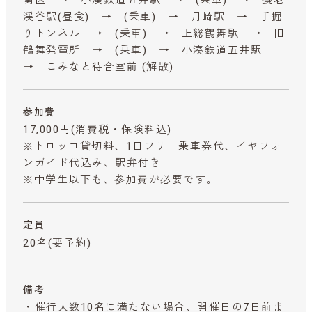
渓谷駅(昼食) → (乗車) → 月崎駅 → 手掘
りトンネル → (乗車) → 上総鶴舞駅 → 旧
鶴舞発電所 → (乗車) → 小湊鉄道五井駅
→ こみなと待合室前 (解散)
参加費
17,000円
(消費税・保険料込)
※トロッコ貸切料、1日フリー乗車券代、イヤフォ
ンガイド代込み、駅弁付き
※中学生以下も、参加費が必要です。
定員
20名(要予約)
備考
・催行人数10名に満たない場合、開催日の7日前ま