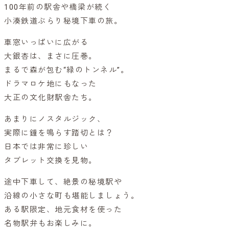
100年前の駅舎や橋梁が続く
小湊鉄道ぶらり秘境下車の旅。
車窓いっぱいに広がる
大銀杏は、まさに圧巻。
まるで森が包む“緑のトンネル”。
ドラマロケ地にもなった
大正の文化財駅舎たち。
あまりにノスタルジック、
実際に鐘を鳴らす踏切とは？
日本では非常に珍しい
タブレット交換を見物。
途中下車して、絶景の秘境駅や
沿線の小さな町も堪能しましょう。
ある駅限定、地元食材を使った
名物駅弁もお楽しみに。