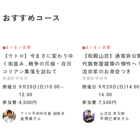
おすすめコース
まいまい京都
まいまい京都
【ウトロ】今まさに変わりゆ
【松殿山荘】通常非公
く街並み…戦争の爪痕・在日
代数寄屋建築の傑作へ
コリアン集落を訪ねて
流宗家のお茶会つき
京都府宇治市
京都府宇治市
開催日
9月20日(日)10:00～
開催日
9月20日(日)14:0
12:00
16:00
参加費
4,500円
参加費
7,500円
ウトロ平和祈念館 副館長
山荘流 家元継
金秀煥さん
平岡己津夫さん