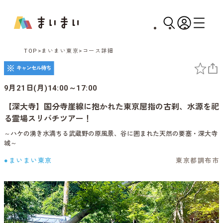
TOP
まいまい東京
コース詳細
9月21日(月)14:00～17:00
【深大寺】国分寺崖線に抱かれた東京屈指の古刹、水源を祀
る霊場スリバチツアー！
～ハケの湧き水満ちる武蔵野の原風景、谷に囲まれた天然の要塞・深大寺
城～
●まいまい東京
東京都調布市