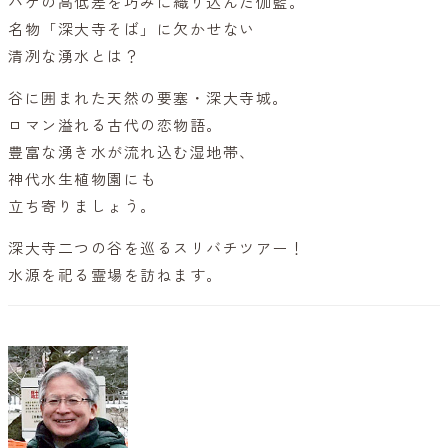
ハケの高低差を巧みに織り込んだ伽藍。
名物「深大寺そば」に欠かせない
清冽な湧水とは？
谷に囲まれた天然の要塞・深大寺城。
ロマン溢れる古代の恋物語。
豊富な湧き水が流れ込む湿地帯、
神代水生植物園にも
立ち寄りましょう。
深大寺二つの谷を巡るスリバチツアー！
水源を祀る霊場を訪ねます。