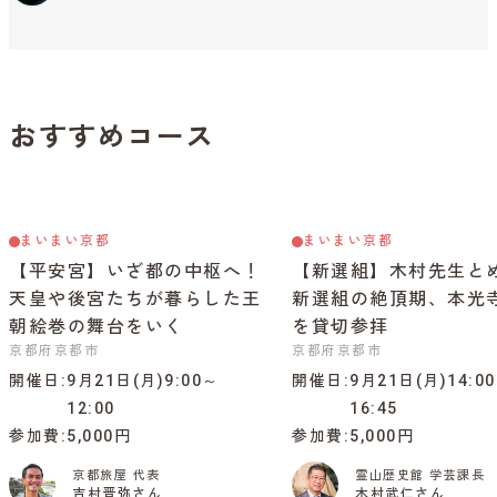
おすすめコース
まいまい京都
まいまい京都
【平安宮】いざ都の中枢へ！
【新選組】木村先生と
天皇や後宮たちが暮らした王
新選組の絶頂期、本光
朝絵巻の舞台をいく
を貸切参拝
京都府京都市
京都府京都市
開催日
9月21日(月)9:00～
開催日
9月21日(月)14:0
12:00
16:45
参加費
5,000円
参加費
5,000円
京都旅屋 代表
霊山歴史館 学芸課長
吉村晋弥さん
木村武仁さん