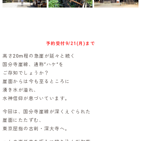
キャンセル待ち予約
予約受付
9/21(月)まで
高さ20m程の急崖が延々と続く
国分寺崖線、通称“ハケ”を
ご存知でしょうか？
崖面からは今も至るところに
湧き水が溢れ、
水神信仰が息づいています。
今回は、国分寺崖線が深くえぐられた
崖面にたたずむ、
東京屈指の古刹・深大寺へ。