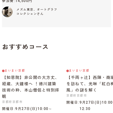
参加費
14,500円
メズム東京、オートグラフ
コレクションさん
おすすめコース
まいまい京都
まいまい京都
【知恩院】非公開の大方丈、
【千両ヶ辻】西陣・商
経蔵、大鐘楼へ ！徳川建築
を訪ねて、光琳「紅白
技術の粋、本山僧侶と特別拝
風」の謎を解く
京都府京都市
観
京都府京都市
開催日
9月27日(日)10:0
開催日
9月27日(日)10:00～
12:30