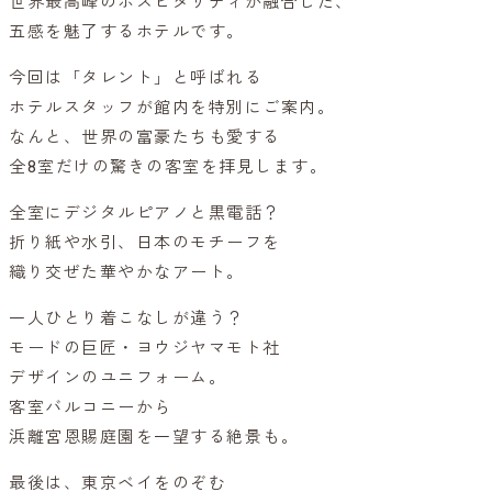
世界最高峰のホスピタリティが融合した、
五感を魅了するホテルです。
今回は「タレント」と呼ばれる
ホテルスタッフが館内を特別にご案内。
なんと、世界の富豪たちも愛する
全8室だけの驚きの客室を拝見します。
全室にデジタルピアノと黒電話？
折り紙や水引、日本のモチーフを
織り交ぜた華やかなアート。
一人ひとり着こなしが違う？
モードの巨匠・ヨウジヤマモト社
デザインのユニフォーム。
客室バルコニーから
浜離宮恩賜庭園を一望する絶景も。
最後は、東京ベイをのぞむ