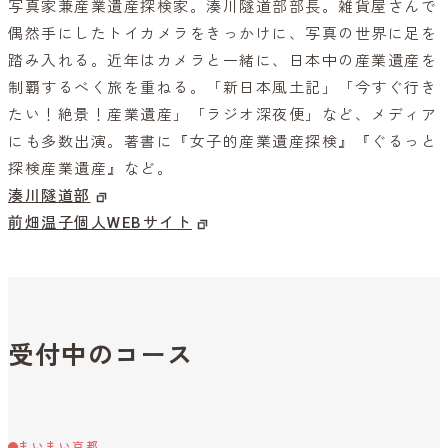
写真家兼産業遺産探検家。湊川隧道部部長。雑貨屋さんで
偶然手にしたトイカメラをきっかけに、写真の世界に足を
踏み入れる。近年はカメラと一緒に、日本中の産業遺産を
制覇するべく旅を重ねる。「新日本風土記」「今すぐ行き
たい！絶景！産業遺産」「ラジオ深夜便」など、メディア
にも多数出演。著書に『女子的産業遺産探検』『ぐるっと
探検産業遺産』など。
湊川隧道部
前畑温子個人WEBサイト
受付中のコース
まいまい京都