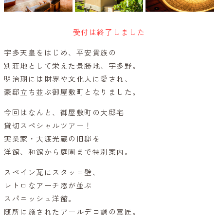
受付は終了しました
宇多天皇をはじめ、平安貴族の
別荘地として栄えた景勝地、宇多野。
明治期には財界や文化人に愛され、
豪邸立ち並ぶ御屋敷町となりました。
今回はなんと、御屋敷町の大邸宅
貸切スペシャルツアー！
実業家・大渡光蔵の旧邸を
洋館、和館から庭園まで特別案内。
スペイン瓦にスタッコ壁、
レトロなアーチ窓が並ぶ
スパニッシュ洋館。
随所に施されたアールデコ調の意匠。