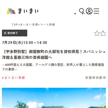
TOP
まいまい京都
コース詳細
7月29日(水)13:00～14:30
【宇多野別墅】御屋敷町の大邸宅を貸切拝見！スパニッシュ
洋館＆重森三玲の芸術庭園へ
～600坪超える大庭園、アールデコ調の意匠、財界人が暮らした数寄屋造
りの豪邸～
●まいまい京都
京都府京都市