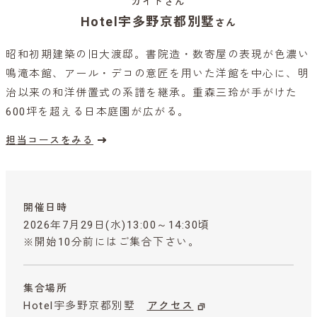
ガイドさん
Hotel宇多野京都別墅
さん
昭和初期建築の旧大渡邸。書院造・数寄屋の表現が色濃い
鳴滝本館、アール・デコの意匠を用いた洋館を中心に、明
治以来の和洋併置式の系譜を継承。重森三玲が手がけた
600坪を超える日本庭園が広がる。
担当コースをみる
開催日時
2026年7月29日(水)13:00～14:30頃
※開始10分前にはご集合下さい。
集合場所
Hotel宇多野京都別墅
アクセス