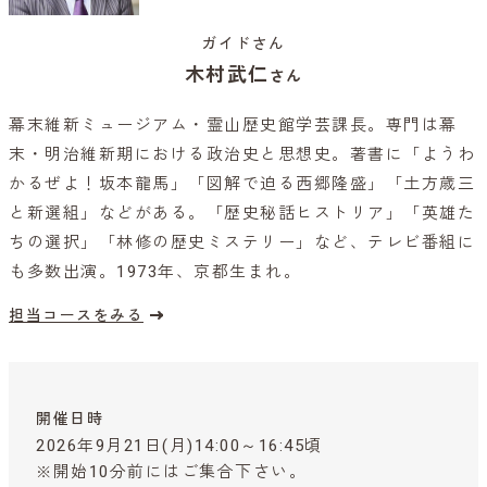
ガイドさん
木村武仁
さん
幕末維新ミュージアム・霊山歴史館学芸課長。専門は幕
末・明治維新期における政治史と思想史。著書に「ようわ
かるぜよ！坂本龍馬」「図解で迫る西郷隆盛」「土方歳三
と新選組」などがある。「歴史秘話ヒストリア」「英雄た
ちの選択」「林修の歴史ミステリー」など、テレビ番組に
も多数出演。1973年、京都生まれ。
担当コースをみる
開催日時
2026年9月21日(月)14:00～16:45頃
※開始10分前にはご集合下さい。