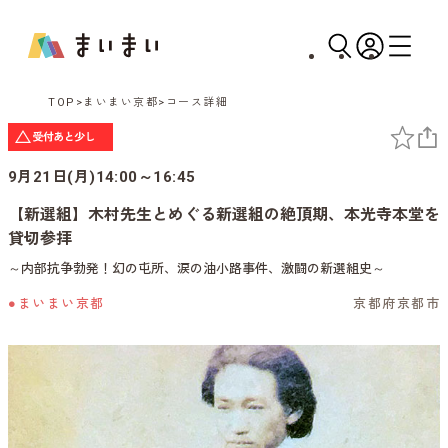
TOP
まいまい京都
コース詳細
9月21日(月)14:00～16:45
【新選組】木村先生とめぐる新選組の絶頂期、本光寺本堂を
貸切参拝
～内部抗争勃発！幻の屯所、涙の油小路事件、激闘の新選組史～
●まいまい京都
京都府京都市