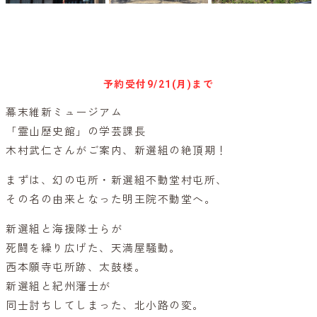
参加予約はこちらから
予約受付
9/21(月)まで
幕末維新ミュージアム
「霊山歴史館」の学芸課長
木村武仁さんがご案内、新選組の絶頂期！
まずは、幻の屯所・新選組不動堂村屯所、
その名の由来となった明王院不動堂へ。
新選組と海援隊士らが
死闘を繰り広げた、天満屋騒動。
西本願寺屯所跡、太鼓楼。
新選組と紀州藩士が
同士討ちしてしまった、北小路の変。