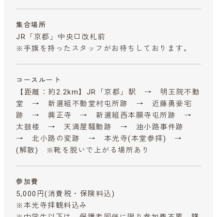
集合場所
JR「京都」中央口改札前
※手旗を持ったスタッフがお待ちしております。
コースルート
【距離：約2.2km】JR「京都」駅 → 明王院不動
堂 → 新選組不動堂村屯所跡 → 近藤勇妾宅
跡 → 興正寺 → 新選組西本願寺屯所跡 →
太鼓楼 → 天満屋騒動跡 → 油小路事件跡
→ 北小路の変跡 → 本光寺(本堂参拝) →
(解散) ※靴を脱いで上がる場所あり
参加費
5,000円
(消費税・保険料込)
※本光寺拝観料込み
※中学生以下は、保護者同伴に限り参加費不要
詳